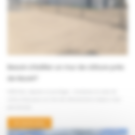
Besoin d’édifier un mur de clôture près
de Muret?
Délimiter, séparer et protéger : choisissez le style de
votre choix pour un mûr de clôture ​Votre maison n’est
pas encore
En savoir plus