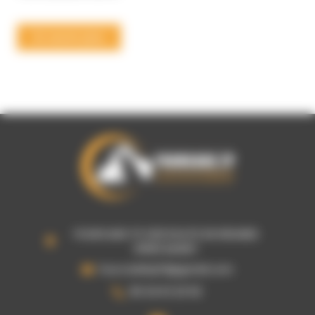
En savoir plus
FOURCADE TP 240 ROUTE DE RIEUMES
31600 MURET
fourcadetp31@gmail.com
05 34 61 23 53