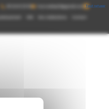
Tout refuser
05 34 61 23 53
fourcadetp31@gmail.com
ainissement
VRD
Nos réalisations
Contact