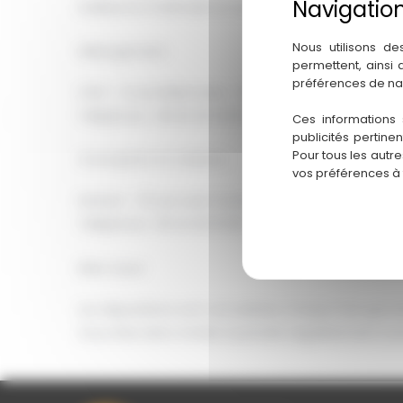
Guillaume FOURCADE en sa qualité de Président(e)
Nous utilisons de
Hébergement
permettent, ainsi
préférences de na
OVH – 2 rue Kellermann – BP 80157 – 59053 Roubaix
Téléphone : 08 20 32 03 63 – Mail : support@ovh.c
Ces informations 
publicités pertine
Pour tous les autr
Conception et création
vos préférences à
Horizon – 12 rue Louis Courtois de Viçose – Porte Su
Téléphone : 05 34 60 10 83 – Mail : contact@hrz.fr
Mise à jour
Les dispositions sont actualisées chaque fois que 
Vous êtes donc invités à prendre régulièrement con