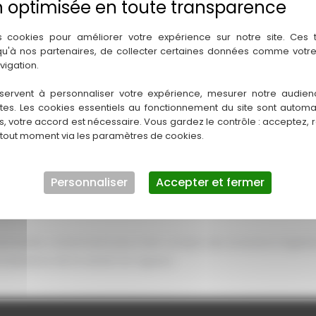
 de la société FOURCADE TP
s cookies pour améliorer votre expérience sur notre site. Ces
 qu'à nos partenaires, de collecter certaines données comme votre
vigation.
 Cedex 1
om
servent à personnaliser votre expérience, mesurer notre audien
ntes. Les cookies essentiels au fonctionnement du site sont autom
es, votre accord est nécessaire. Vous gardez le contrôle : acceptez, 
 tout moment via les paramètres de cookies.
d – 31100 Toulouse
Personnaliser
Accepter et fermer
nécessaire, notamment pour tenir compte des évolutions législat
naissance de la version en vigueur.