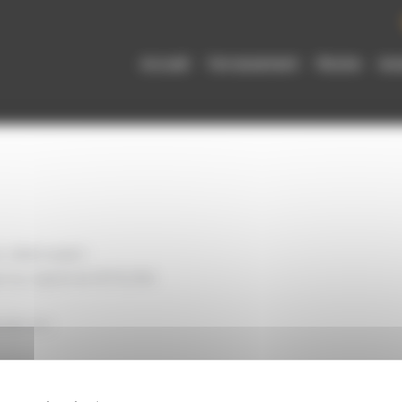
Accueil
Terrassement
Piscine
Ass
, 31600 MURET
e au capital de 18732.35€
mail.com